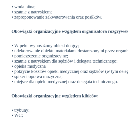
⦁ woda pitna;
⦁ szatnie z natryskiem;
⦁ zaproponowanie zakwaterowania oraz posiłków.
Obowiązki organizacyjne względem organizatora rozgrywek
⦁ W pełni wyposażony obiekt do gry;
⦁ udekorowanie obiektu materiałami dostarczonymi przez organi
⦁ pomieszczenie organizacyjne;
⦁ szatnie z natryskiem dla sędziów i delegata technicznego;
⦁ opieka medyczna
⦁ pokrycie kosztów opieki medycznej oraz sędziów (w tym deleg
⦁ spiker i oprawa muzyczna;
⦁ miejsce dla opieki medycznej oraz delegata technicznego.
Obowiązki organizacyjne względem kibiców:
⦁ trybuny;
⦁ WC;