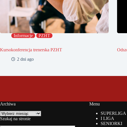
Informacje
PZHT
Kursokonferencja trenerska PZHT
Odsz
2 dni ago
Archiwa
Menu
Archiwa
SUPERLIGA
I LIGA
Szukaj na stronie
SENIORKI