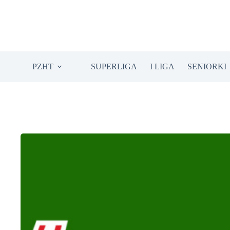
Przejdź
do
treści
PZHT
SUPERLIGA
I LIGA
SENIORKI