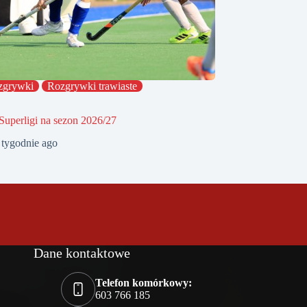
zgrywki
Rozgrywki trawiaste
Superligi na sezon 2026/27
 tygodnie ago
Dane kontaktowe
Telefon komórkowy:
603 766 185