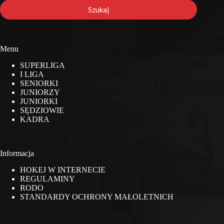
stronie
Szukaj
Menu
SUPERLIGA
I LIGA
SENIORKI
JUNIORZY
JUNIORKI
SĘDZIOWIE
KADRA
Informacja
HOKEJ W INTERNECIE
REGULAMINY
RODO
STANDARDY OCHRONY MAŁOLETNICH