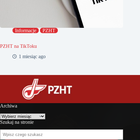
Informacje
PZHT
PZHT na TikToku
1 miesiąc ago
Archiwa
Archiwa
Szukaj na stronie
Szukaj
na