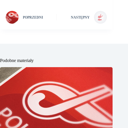
POPRZEDNI
NASTĘPNY
Podobne materiały