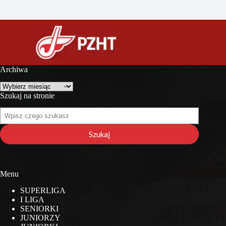
Archiwa
Archiwa
Szukaj na stronie
Szukaj
na
stronie
Szukaj
Menu
SUPERLIGA
I LIGA
SENIORKI
JUNIORZY