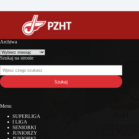
Archiwa
Archiwa
Szukaj na stronie
Szukaj
na
stronie
Szukaj
Menu
SUPERLIGA
I LIGA
SENIORKI
JUNIORZY
JUNIORKI