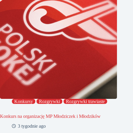
Konkursy
Rozgrywki
Rozgrywki trawiaste
Konkurs na organizację MP Młodziczek i Młodzików
3 tygodnie ago