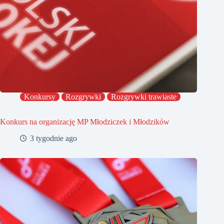
Konkursy
Rozgrywki
Rozgrywki trawiaste
Konkurs na organizację MP Młodziczek i Młodzików
3 tygodnie ago