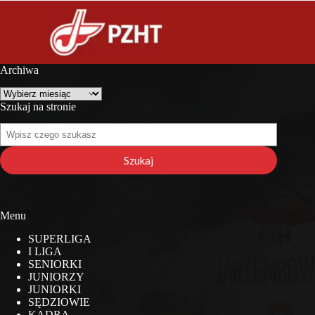
Archiwa
Archiwa
Szukaj na stronie
Szukaj
na
stronie
Szukaj
Menu
SUPERLIGA
I LIGA
SENIORKI
JUNIORZY
JUNIORKI
SĘDZIOWIE
KADRA