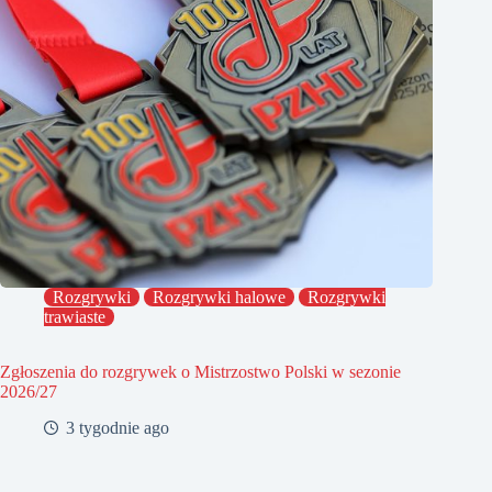
Rozgrywki
Rozgrywki halowe
Rozgrywki
trawiaste
Zgłoszenia do rozgrywek o Mistrzostwo Polski w sezonie
2026/27
3 tygodnie ago