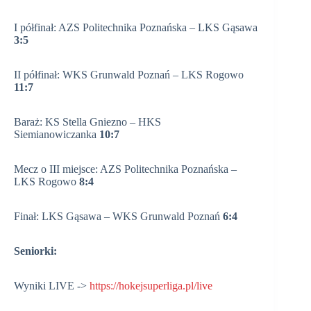
I półfinał: AZS Politechnika Poznańska – LKS Gąsawa
3:5
II półfinał: WKS Grunwald Poznań – LKS Rogowo
11:7
Baraż: KS Stella Gniezno – HKS
Siemianowiczanka
10:7
Mecz o III miejsce: AZS Politechnika Poznańska –
LKS Rogowo
8:4
Finał: LKS Gąsawa – WKS Grunwald Poznań
6:4
Seniorki:
Wyniki LIVE ->
https://hokejsuperliga.pl/live