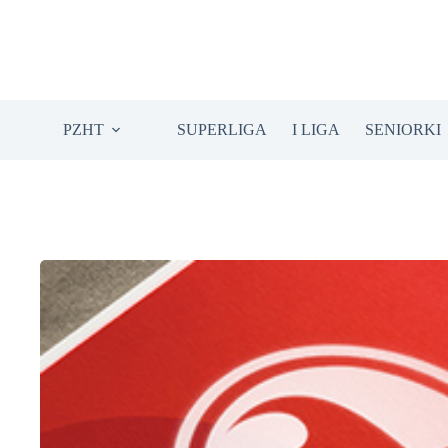
Przejdź
do
treści
PZHT
SUPERLIGA
I LIGA
SENIORKI