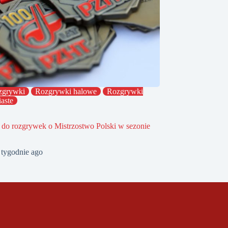
zgrywki
Rozgrywki halowe
Rozgrywki
iaste
 do rozgrywek o Mistrzostwo Polski w sezonie
 tygodnie ago