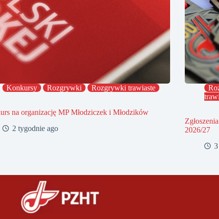
Konkursy
Rozgrywki
Rozgrywki trawiaste
Ro
traw
urs na organizację MP Młodziczek i Młodzików
Zgłoszenia
2 tygodnie ago
2026/27
3