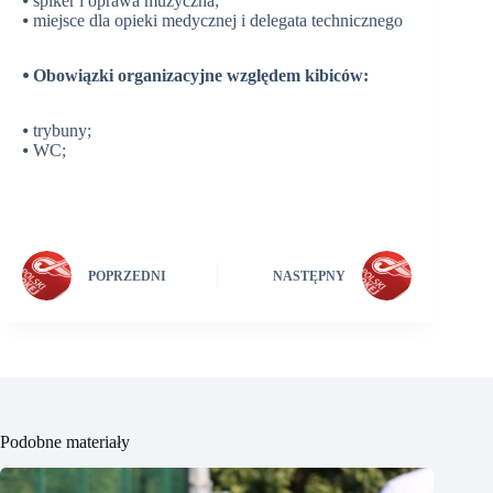
⦁ spiker i oprawa muzyczna;
⦁ miejsce dla opieki medycznej i delegata technicznego
⦁ Obowiązki organizacyjne względem kibiców:
⦁ trybuny;
⦁ WC;
POPRZEDNI
NASTĘPNY
Podobne materiały