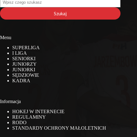
na
stronie
Szukaj
Menu
SUPERLIGA
I LIGA
SENIORKI
JUNIORZY
JUNIORKI
SĘDZIOWIE
KADRA
Informacja
HOKEJ W INTERNECIE
REGULAMINY
RODO
STANDARDY OCHRONY MAŁOLETNICH