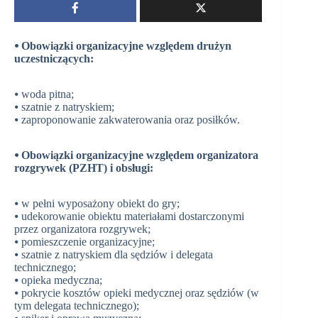
⦁ Obowiązki organizacyjne względem drużyn
uczestniczących:
⦁ woda pitna;
⦁ szatnie z natryskiem;
⦁ zaproponowanie zakwaterowania oraz posiłków.
⦁ Obowiązki organizacyjne względem organizatora
rozgrywek (PZHT) i obsługi:
⦁ w pełni wyposażony obiekt do gry;
⦁ udekorowanie obiektu materiałami dostarczonymi
przez organizatora rozgrywek;
⦁ pomieszczenie organizacyjne;
⦁ szatnie z natryskiem dla sędziów i delegata
technicznego;
⦁ opieka medyczna;
⦁ pokrycie kosztów opieki medycznej oraz sędziów (w
tym delegata technicznego);