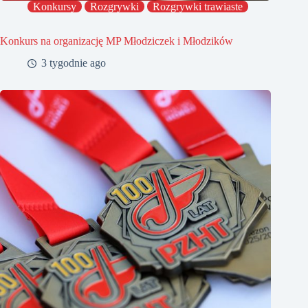
Konkursy
Rozgrywki
Rozgrywki trawiaste
Konkurs na organizację MP Młodziczek i Młodzików
3 tygodnie ago