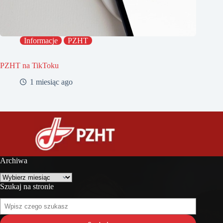
Informacje
PZHT
PZHT na TikToku
1 miesiąc ago
Archiwa
Archiwa
Szukaj na stronie
Szukaj
na
stronie