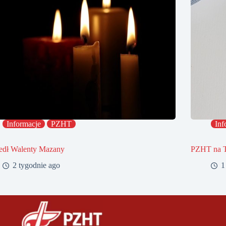
Informacje
PZHT
Inf
edł Walenty Mazany
PZHT na 
2 tygodnie ago
1