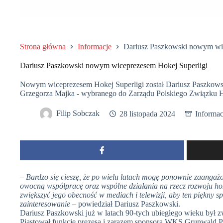
Strona główna
Informacje
Dariusz Paszkowski nowym wic
Dariusz Paszkowski nowym wiceprezesem Hokej Superligi
Nowym wiceprezesem Hokej Superligi został Dariusz Paszkowski
Grzegorza Majka - wybranego do Zarządu Polskiego Związku H
Filip Sobczak
28 listopada 2024
Informac
– Bardzo się cieszę, że po wielu latach mogę ponownie zaangaż
owocną współpracę oraz wspólne działania na rzecz rozwoju hoke
zwiększyć jego obecność w mediach i telewizji, aby ten piękny sp
zainteresowanie
– powiedział Dariusz Paszkowski.
Dariusz Paszkowski już w latach 90-tych ubiegłego wieku był
Piastował funkcję prezesa i zarazem sponsora WKS Grunwald 