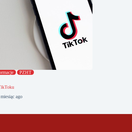
ormacje
PZHT
TikToku
 miesiąc ago