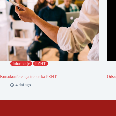
Informacje
PZHT
Kursokonferencja trenerska PZHT
Odsz
4 dni ago