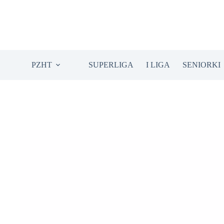
Przejdź
do
treści
PZHT
SUPERLIGA
I LIGA
SENIORKI