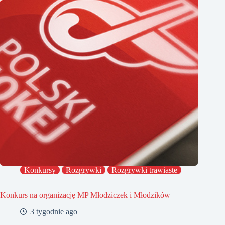
Konkursy
Rozgrywki
Rozgrywki trawiaste
Konkurs na organizację MP Młodziczek i Młodzików
3 tygodnie ago