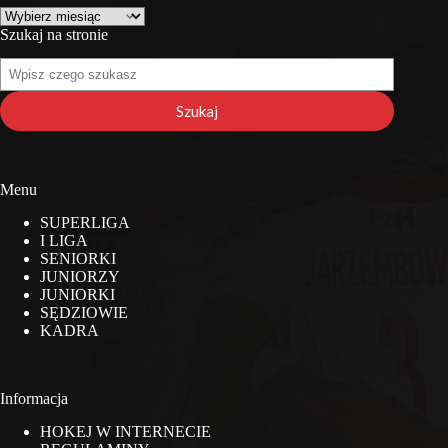
Archiwa
Szukaj na stronie
Szukaj
na
stronie
Szukaj
Menu
SUPERLIGA
I LIGA
SENIORKI
JUNIORZY
JUNIORKI
SĘDZIOWIE
KADRA
Informacja
HOKEJ W INTERNECIE