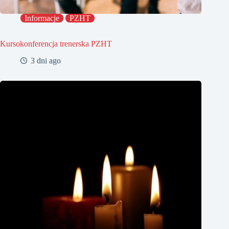
Informacje
PZHT
Kursokonferencja trenerska PZHT
3 dni ago