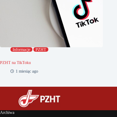
Informacje
PZHT
PZHT na TikToku
1 miesiąc ago
Archiwa