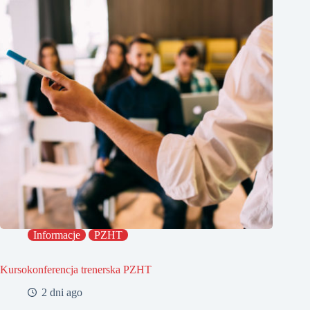
Informacje
PZHT
Kursokonferencja trenerska PZHT
2 dni ago