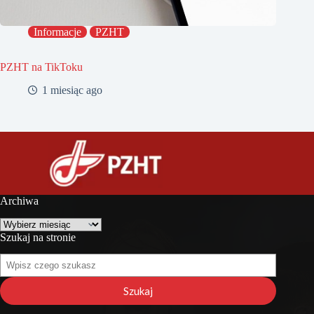
Informacje
PZHT
PZHT na TikToku
1 miesiąc ago
Archiwa
Archiwa
Szukaj na stronie
Szukaj
na
stronie
Szukaj