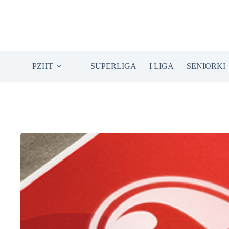
Przejdź
do
treści
PZHT
SUPERLIGA
I LIGA
SENIORKI