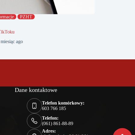
ormacje
PZHT
TikToku
 miesiąc ago
Dane kontaktowe
Telefon komórkowy:
603 766 185
Telefon:
(061) 861-88-89
Adres: