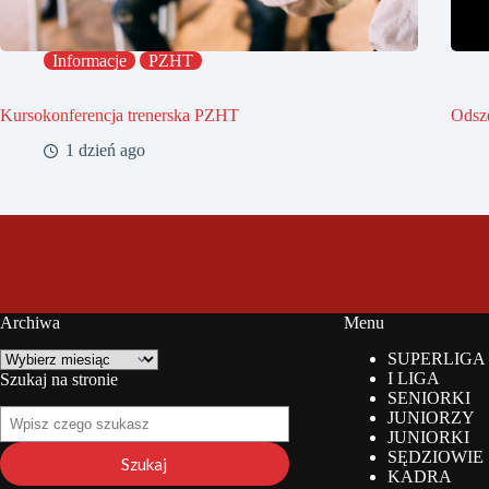
Informacje
PZHT
Kursokonferencja trenerska PZHT
Odsz
1 dzień ago
Archiwa
Menu
Archiwa
SUPERLIGA
I LIGA
Szukaj na stronie
SENIORKI
Szukaj
JUNIORZY
na
JUNIORKI
stronie
SĘDZIOWIE
Szukaj
KADRA