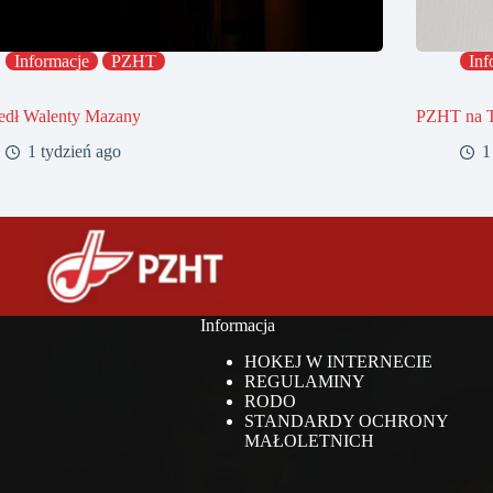
Informacje
PZHT
Inf
edł Walenty Mazany
PZHT na 
1 tydzień ago
1
Informacja
HOKEJ W INTERNECIE
REGULAMINY
RODO
STANDARDY OCHRONY
MAŁOLETNICH