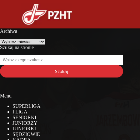
Archiwa
Archiwa
Szukaj na stronie
Szukaj
na
stronie
Szukaj
Menu
SUPERLIGA
I LIGA
SENIORKI
JUNIORZY
JUNIORKI
SĘDZIOWIE
KADRA