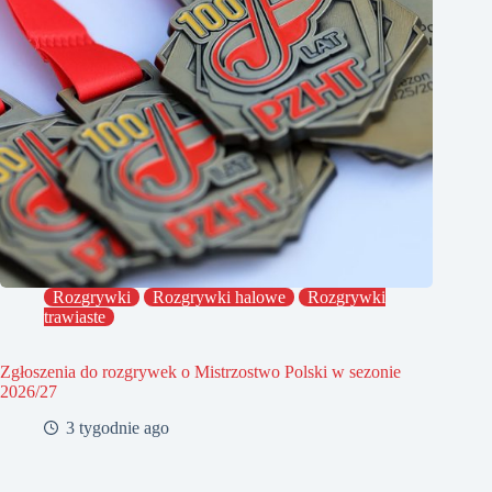
Rozgrywki
Rozgrywki halowe
Rozgrywki
trawiaste
Zgłoszenia do rozgrywek o Mistrzostwo Polski w sezonie
2026/27
3 tygodnie ago