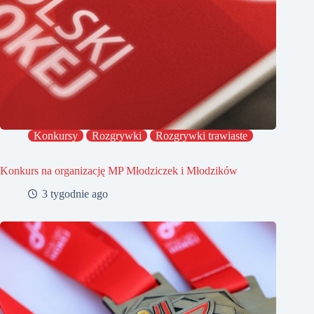
Konkursy
Rozgrywki
Rozgrywki trawiaste
Konkurs na organizację MP Młodziczek i Młodzików
3 tygodnie ago