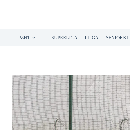
Przejdź
do
treści
PZHT
SUPERLIGA
I LIGA
SENIORKI