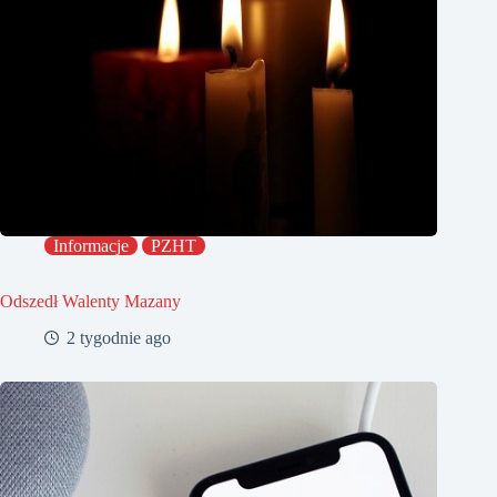
Informacje
PZHT
Odszedł Walenty Mazany
2 tygodnie ago