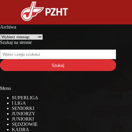
Archiwa
Archiwa
Szukaj na stronie
Szukaj
na
stronie
Szukaj
Menu
SUPERLIGA
I LIGA
SENIORKI
JUNIORZY
JUNIORKI
SĘDZIOWIE
KADRA