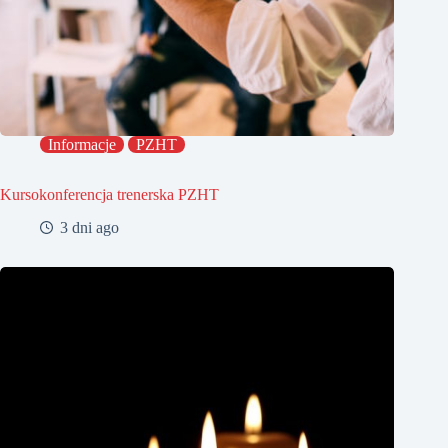
Informacje
PZHT
Kursokonferencja trenerska PZHT
3 dni ago