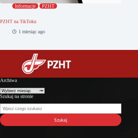
Informacje
PZHT
PZHT na TikToku
1 miesiąc ago
Archiwa
Archiwa
Szukaj na stronie
Szukaj
na
stronie
Szukaj