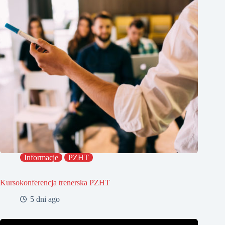
Informacje
PZHT
Kursokonferencja trenerska PZHT
5 dni ago