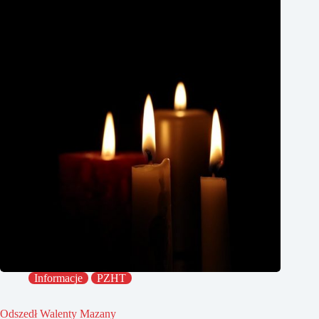
Informacje
PZHT
Odszedł Walenty Mazany