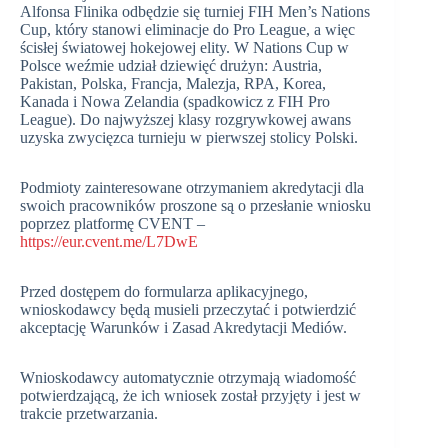
Alfonsa Flinika odbędzie się turniej FIH Men’s Nations
Cup, który stanowi eliminacje do Pro League, a więc
ścisłej światowej hokejowej elity. W Nations Cup w
Polsce weźmie udział dziewięć drużyn: Austria,
Pakistan, Polska, Francja, Malezja, RPA, Korea,
Kanada i Nowa Zelandia (spadkowicz z FIH Pro
League). Do najwyższej klasy rozgrywkowej awans
uzyska zwycięzca turnieju w pierwszej stolicy Polski.
Podmioty zainteresowane otrzymaniem akredytacji dla
swoich pracowników proszone są o przesłanie wniosku
poprzez platformę CVENT –
https://eur.cvent.me/L7DwE
Przed dostępem do formularza aplikacyjnego,
wnioskodawcy będą musieli przeczytać i potwierdzić
akceptację Warunków i Zasad Akredytacji Mediów.
Wnioskodawcy automatycznie otrzymają wiadomość
potwierdzającą, że ich wniosek został przyjęty i jest w
trakcie przetwarzania.