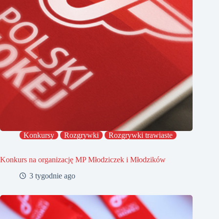
Konkursy
Rozgrywki
Rozgrywki trawiaste
Konkurs na organizację MP Młodziczek i Młodzików
3 tygodnie ago