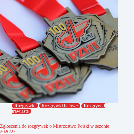
Rozgrywki
Rozgrywki halowe
Rozgrywki
trawiaste
Zgłoszenia do rozgrywek o Mistrzostwo Polski w sezonie
2026/27