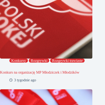
Konkursy
Rozgrywki
Rozgrywki trawiaste
Konkurs na organizację MP Młodziczek i Młodzików
3 tygodnie ago