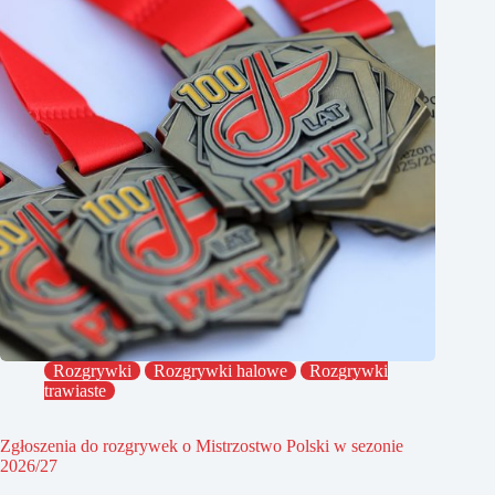
Rozgrywki
Rozgrywki halowe
Rozgrywki
trawiaste
Zgłoszenia do rozgrywek o Mistrzostwo Polski w sezonie
2026/27