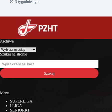
3 tygodnie ago
Archiwa
Archiwa
Szukaj na stronie
Szukaj
na
stronie
Szukaj
Menu
SUPERLIGA
I LIGA
SENIORKI