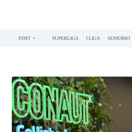
Przejdź
do
treści
PZHT
SUPERLIGA
I LIGA
SENIORKI