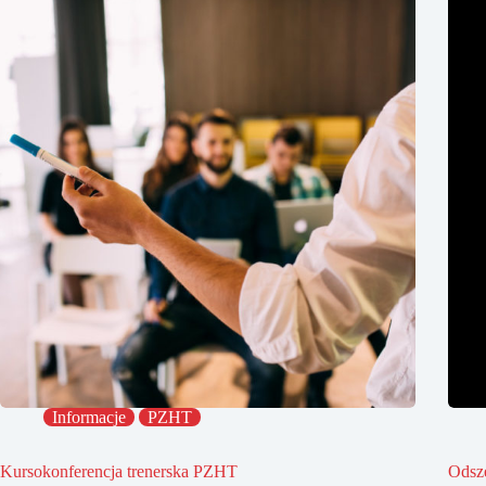
Informacje
PZHT
Kursokonferencja trenerska PZHT
Odsz