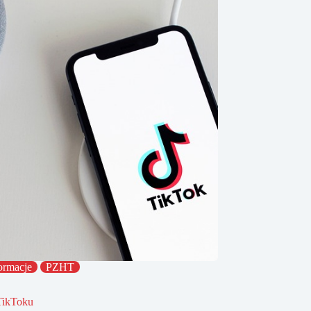
ormacje
PZHT
TikToku