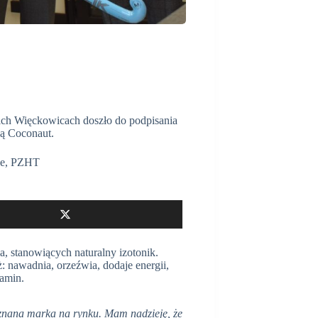
ich Więckowicach doszło do podpisania
ą Coconaut.
je
,
PZHT
 stanowiących naturalny izotonik.
: nawadnia, orzeźwia, dodaje energii,
tamin.
 uznana marka na rynku. Mam nadzieję, że