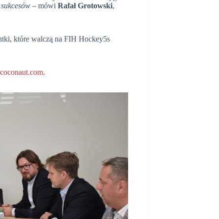
 sukcesów
– mówi
Rafał Grotowski
,
antki, które walczą na FIH Hockey5s
coconaut.com
.