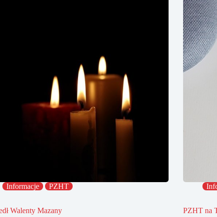
Informacje
PZHT
Inf
edł Walenty Mazany
PZHT na 