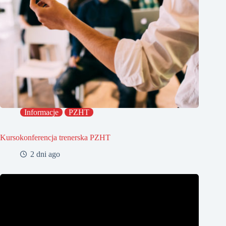
Informacje
PZHT
Kursokonferencja trenerska PZHT
2 dni ago