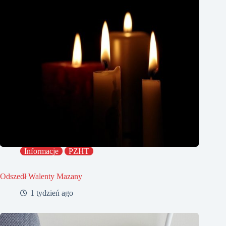
Informacje
PZHT
Odszedł Walenty Mazany
1 tydzień ago