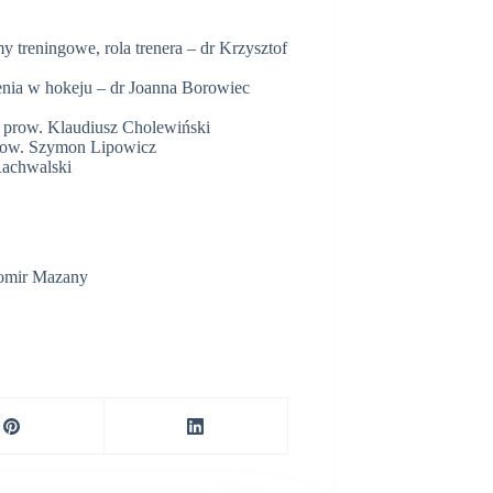
y treningowe, rola trenera – dr Krzysztof
enia w hokeju – dr Joanna Borowiec
 prow. Klaudiusz Cholewiński
prow. Szymon Lipowicz
Rachwalski
womir Mazany