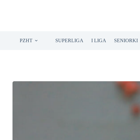
Przejdź
do
treści
PZHT
SUPERLIGA
I LIGA
SENIORKI