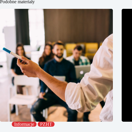
Podobne materiały
Informacje
PZHT