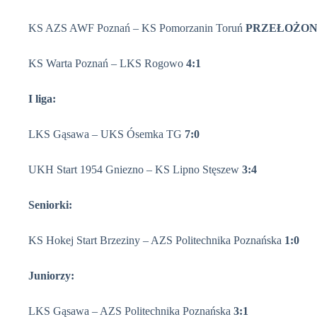
KS AZS AWF Poznań – KS Pomorzanin Toruń
PRZEŁOŻO
KS Warta Poznań – LKS Rogowo
4:1
I liga:
LKS Gąsawa – UKS Ósemka TG
7:0
UKH Start 1954 Gniezno – KS Lipno Stęszew
3:4
Seniorki:
KS Hokej Start Brzeziny – AZS Politechnika Poznańska
1:0
Juniorzy:
LKS Gąsawa – AZS Politechnika Poznańska
3:1