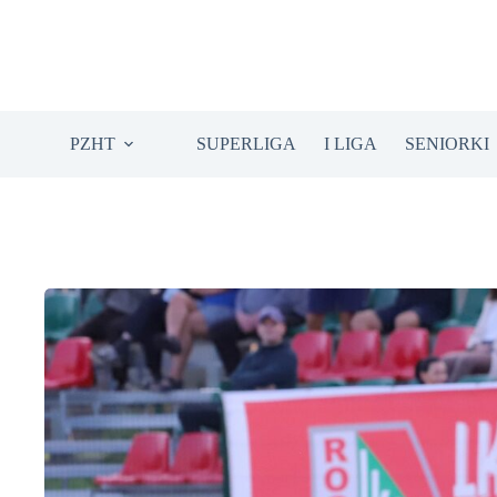
Przejdź
do
treści
PZHT
SUPERLIGA
I LIGA
SENIORKI