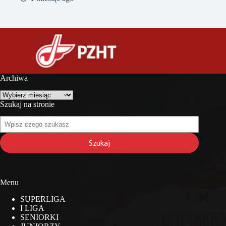
Archiwa
Archiwa
Szukaj na stronie
Szukaj
na
stronie
Szukaj
Menu
SUPERLIGA
I LIGA
SENIORKI