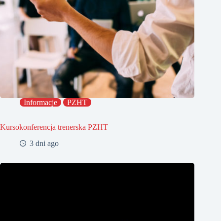
Informacje
PZHT
Kursokonferencja trenerska PZHT
3 dni ago