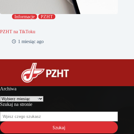
Informacje
PZHT
PZHT na TikToku
1 miesiąc ago
Archiwa
Archiwa
Szukaj na stronie
Szukaj
na
stronie
Szukaj