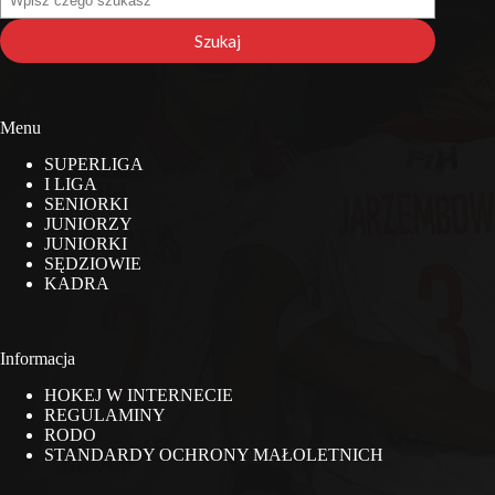
na
stronie
Szukaj
Menu
SUPERLIGA
I LIGA
SENIORKI
JUNIORZY
JUNIORKI
SĘDZIOWIE
KADRA
Informacja
HOKEJ W INTERNECIE
REGULAMINY
RODO
STANDARDY OCHRONY MAŁOLETNICH