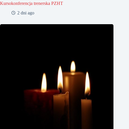
Kursokonferencja trenerska PZHT
2 dni ago