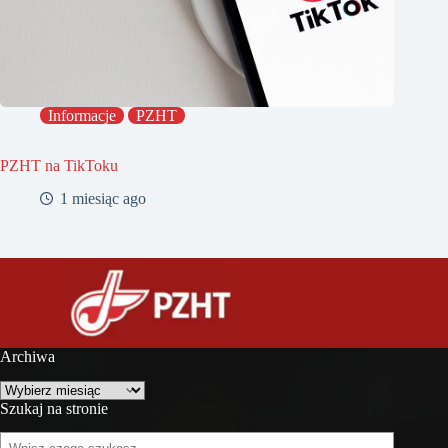
Informacje
PZHT
PZHT na TikToku
1 miesiąc ago
Archiwa
Archiwa
Szukaj na stronie
Szukaj