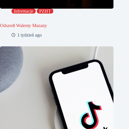
Informacje
PZHT
Odszedł Walenty Mazany
1 tydzień ago