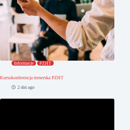
Informacje
PZHT
Kursokonferencja trenerska PZHT
2 dni ago