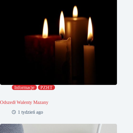
Informacje
PZHT
Odszedł Walenty Mazany
1 tydzień ago