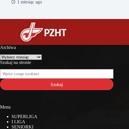
1 miesiąc ago
Archiwa
Archiwa
Szukaj na stronie
Szukaj
na
stronie
Szukaj
Menu
SUPERLIGA
I LIGA
SENIORKI