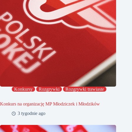
Konkursy
Rozgrywki
Rozgrywki trawiaste
Konkurs na organizację MP Młodziczek i Młodzików
3 tygodnie ago