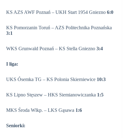
KS AZS AWF Poznań – UKH Start 1954 Gniezno
6:0
KS Pomorzanin Toruń – AZS Politechnika Poznańska
3:1
WKS Grunwald Poznań – KS Stella Gniezno
3:4
I liga:
UKS Ósemka TG – KS Polonia Skierniewice
10:3
KS Lipno Stęszew – HKS Siemianowiczanka
1:5
MKS Środa Wlkp. – LKS Gąsawa
1:6
Seniorki: