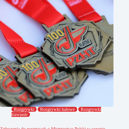
Rozgrywki
Rozgrywki halowe
Rozgrywki
trawiaste
Zgłoszenia do rozgrywek o Mistrzostwo Polski w sezonie