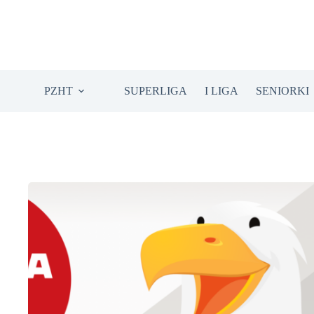
Przejdź
do
treści
PZHT
SUPERLIGA
I LIGA
SENIORKI