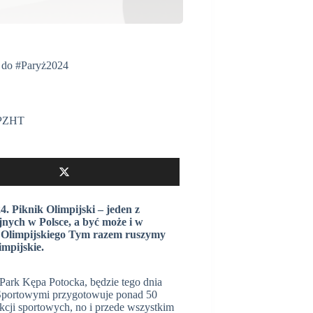
e do #Paryż2024
PZHT
 Piknik Olimpijski – jeden z
nych w Polsce, a być może i w
u Olimpijskiego Tym razem ruszymy
impijskie.
 Park Kępa Potocka, będzie tego dnia
 Sportowymi przygotowuje ponad 50
akcji sportowych, no i przede wszystkim