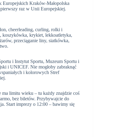
ysk Europejskich Kraków-Małopolska
pierwszy raz w Unii Europejskiej.
n, cheerleading, curling, rolki i
o, koszykówka, krykiet, lekkoatletyka,
żarów, przeciąganie liny, siatkówka,
stwo.
portu i Instytut Sportu, Muzeum Sportu i
ijski i UNICEF. Nie mogłoby zabraknąć
 wspaniałych i kolorowych Stref
ej.
e ma limitu wieku – tu każdy znajdzie coś
armo, bez biletów. Przybywajcie do
. Start imprezy o 12:00 – bawimy się