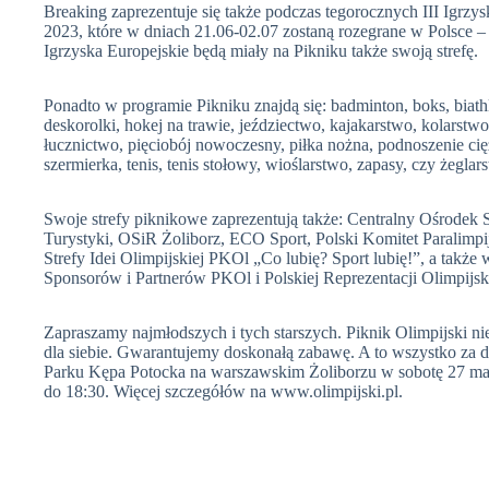
Breaking zaprezentuje się także podczas tegorocznych III Igrz
2023, które w dniach 21.06-02.07 zostaną rozegrane w Polsce – 
Igrzyska Europejskie będą miały na Pikniku także swoją strefę.
Ponadto w programie Pikniku znajdą się: badminton, boks, biathlo
deskorolki, hokej na trawie, jeździectwo, kajakarstwo, kolarstw
łucznictwo, pięciobój nowoczesny, piłka nożna, podnoszenie cię
szermierka, tenis, tenis stołowy, wioślarstwo, zapasy, czy żeglar
Swoje strefy piknikowe zaprezentują także: Centralny Ośrodek S
Turystyki, OSiR Żoliborz, ECO Sport, Polski Komitet Paralimp
Strefy Idei Olimpijskiej PKOl „Co lubię? Sport lubię!”, a także
Sponsorów i Partnerów PKOl i Polskiej Reprezentacji Olimpijski
Zapraszamy najmłodszych i tych starszych. Piknik Olimpijski ni
dla siebie. Gwarantujemy doskonałą zabawę. A to wszystko za d
Parku Kępa Potocka na warszawskim Żoliborzu w sobotę 27 maja
do 18:30. Więcej szczegółów na www.olimpijski.pl.