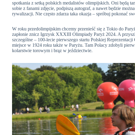
spotkania z setką polskich medalistów olimpijskich. Oni będą t
sobie z fanami zdjęcie, podpiszą autograf, a nawet będzie można
rywalizacji. Nie często zdarza taka okazja – spróbuj pokonać sw
W roku przedolimpijskim chcemy przenieść się z Tokio do Paryża
zapłonie znicz Igrzysk XXXIII Olimpiady Paryż 2024. A przysz
szczególne – 100-lecie pierwszego startu Polskiej Reprezentacji 
miejsce w 1924 roku także w Paryżu. Tam Polacy zdobyli pierws
kolarstwie torowym i brąz w jeździectwie.