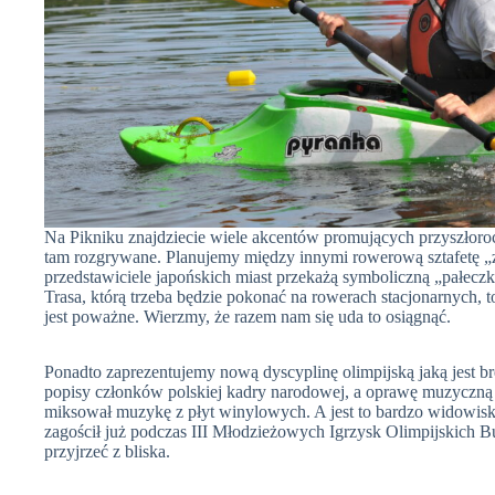
Na Pikniku znajdziecie wiele akcentów promujących przyszłoroc
tam rozgrywane. Planujemy między innymi rowerową sztafetę „z
przedstawiciele japońskich miast przekażą symboliczną „pałec
Trasa, którą trzeba będzie pokonać na rowerach stacjonarnych, 
jest poważne. Wierzmy, że razem nam się uda to osiągnąć.
Ponadto zaprezentujemy nową dyscyplinę olimpijską jaką jest b
popisy członków polskiej kadry narodowej, a oprawę muzyczną 
miksował muzykę z płyt winylowych. A jest to bardzo widowisko
zagościł już podczas III Młodzieżowych Igrzysk Olimpijskich B
przyjrzeć z bliska.