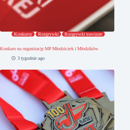
Konkursy
Rozgrywki
Rozgrywki trawiaste
Konkurs na organizację MP Młodziczek i Młodzików
3 tygodnie ago