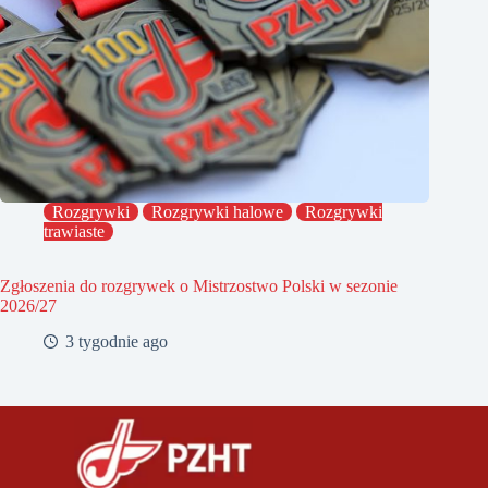
Rozgrywki
Rozgrywki halowe
Rozgrywki
trawiaste
Zgłoszenia do rozgrywek o Mistrzostwo Polski w sezonie
2026/27
3 tygodnie ago