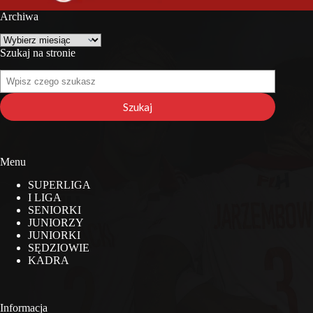
Archiwa
Archiwa
Szukaj na stronie
Szukaj
na
stronie
Szukaj
Menu
SUPERLIGA
I LIGA
SENIORKI
JUNIORZY
JUNIORKI
SĘDZIOWIE
KADRA
Informacja