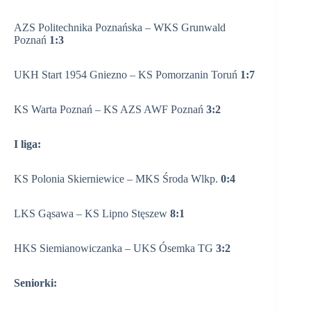
AZS Politechnika Poznańska – WKS Grunwald
Poznań
1:3
UKH Start 1954 Gniezno – KS Pomorzanin Toruń
1:7
KS Warta Poznań – KS AZS AWF Poznań
3:2
I liga:
KS Polonia Skierniewice – MKS Środa Wlkp.
0:4
LKS Gąsawa – KS Lipno Stęszew
8:1
HKS Siemianowiczanka – UKS Ósemka TG
3:2
Seniorki: