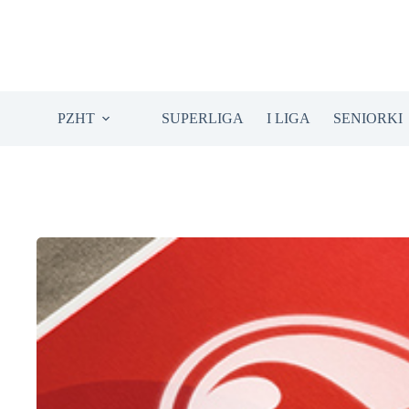
Przejdź
do
treści
PZHT
SUPERLIGA
I LIGA
SENIORKI