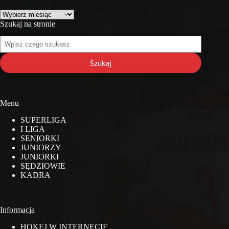
Archiwa
Szukaj na stronie
Szukaj
na
stronie
Szukaj
Menu
SUPERLIGA
I LIGA
SENIORKI
JUNIORZY
JUNIORKI
SĘDZIOWIE
KADRA
Informacja
HOKEJ W INTERNECIE