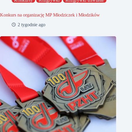
Konkursy
Rozgrywki
Rozgrywki trawiaste
Konkurs na organizację MP Młodziczek i Młodzików
2 tygodnie ago