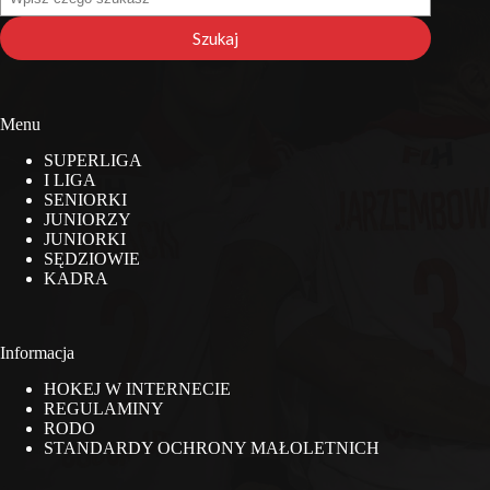
na
stronie
Szukaj
Menu
SUPERLIGA
I LIGA
SENIORKI
JUNIORZY
JUNIORKI
SĘDZIOWIE
KADRA
Informacja
HOKEJ W INTERNECIE
REGULAMINY
RODO
STANDARDY OCHRONY MAŁOLETNICH