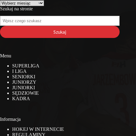
Archiwa
Szukaj na stronie
Szukaj
na
stronie
Szukaj
Menu
SUPERLIGA
I LIGA
SENIORKI
JUNIORZY
JUNIORKI
SĘDZIOWIE
KADRA
Informacja
HOKEJ W INTERNECIE
REGULAMINY