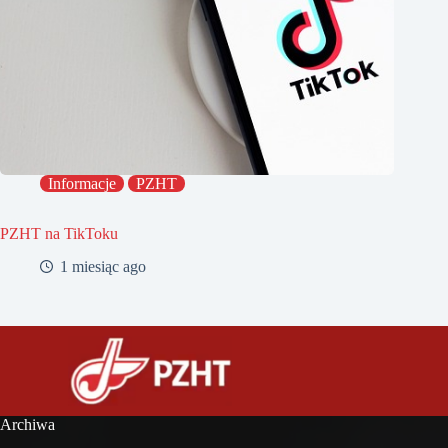
Informacje
PZHT
PZHT na TikToku
1 miesiąc ago
Archiwa