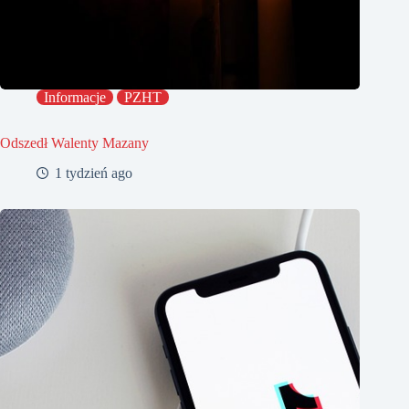
Informacje
PZHT
Odszedł Walenty Mazany
1 tydzień ago