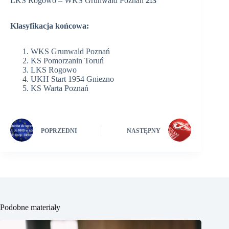
LKS Rogowo – WKS Grunwald Poznań
2:3
Klasyfikacja końcowa:
WKS Grunwald Poznań
KS Pomorzanin Toruń
LKS Rogowo
UKH Start 1954 Gniezno
KS Warta Poznań
POPRZEDNI
NASTĘPNY
Podobne materiały