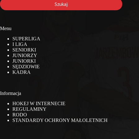
stronie
Szukaj
Menu
SUPERLIGA
I LIGA
SENIORKI
JUNIORZY
JUNIORKI
SĘDZIOWIE
KADRA
Informacja
HOKEJ W INTERNECIE
REGULAMINY
RODO
STANDARDY OCHRONY MAŁOLETNICH