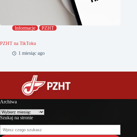
Informacje
PZHT
PZHT na TikToku
1 miesiąc ago
Archiwa
Archiwa
Szukaj na stronie
Szukaj
na