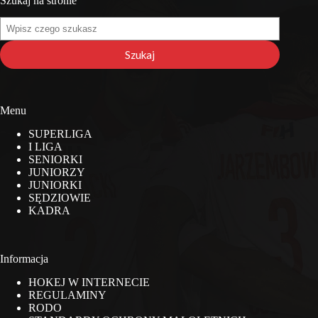
Szukaj na stronie
Szukaj
na
stronie
Szukaj
Menu
SUPERLIGA
I LIGA
SENIORKI
JUNIORZY
JUNIORKI
SĘDZIOWIE
KADRA
Informacja
HOKEJ W INTERNECIE
REGULAMINY
RODO