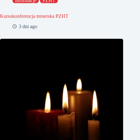
Informacje
PZHT
Kursokonferencja trenerska PZHT
3 dni ago