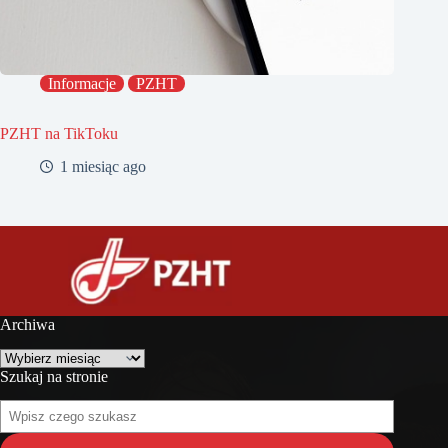
Informacje
PZHT
PZHT na TikToku
1 miesiąc ago
Archiwa
Archiwa
Szukaj na stronie
Szukaj
na
stronie