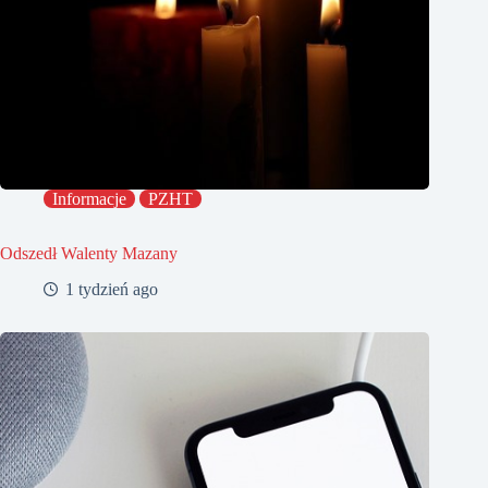
Informacje
PZHT
Odszedł Walenty Mazany
1 tydzień ago