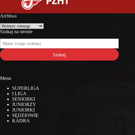
Archiwa
Archiwa
Szukaj na stronie
Szukaj
na
stronie
Szukaj
Menu
SUPERLIGA
I LIGA
SENIORKI
JUNIORZY
JUNIORKI
SĘDZIOWIE
KADRA