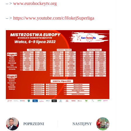
– >
www.eurohockeytv.org
– >
https://www.youtube.com/c/HokejSuperliga
POPRZEDNI
NASTĘPNY