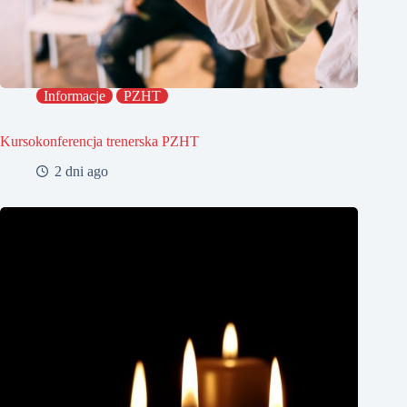
Informacje
PZHT
Kursokonferencja trenerska PZHT
2 dni ago