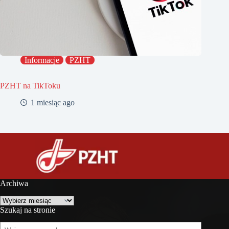
Informacje
PZHT
PZHT na TikToku
1 miesiąc ago
Archiwa
Archiwa
Szukaj na stronie
Szukaj