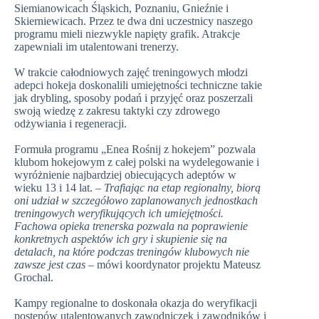
Siemianowicach Śląskich, Poznaniu, Gnieźnie i
Skierniewicach. Przez te dwa dni uczestnicy naszego
programu mieli niezwykle napięty grafik. Atrakcje
zapewniali im utalentowani trenerzy.
W trakcie całodniowych zajęć treningowych młodzi
adepci hokeja doskonalili umiejętności techniczne takie
jak drybling, sposoby podań i przyjęć oraz poszerzali
swoją wiedzę z zakresu taktyki czy zdrowego
odżywiania i regeneracji.
Formuła programu „Enea Rośnij z hokejem” pozwala
klubom hokejowym z całej polski na wydelegowanie i
wyróżnienie najbardziej obiecujących adeptów w
wieku 13 i 14 lat. –
Trafiając na etap regionalny, biorą
oni udział w szczegółowo zaplanowanych jednostkach
treningowych weryfikujących ich umiejętności.
Fachowa opieka trenerska pozwala na poprawienie
konkretnych aspektów ich gry i skupienie się na
detalach, na które podczas treningów klubowych nie
zawsze jest czas
– mówi koordynator projektu Mateusz
Grochal.
Kampy regionalne to doskonała okazja do weryfikacji
postępów utalentowanych zawodniczek i zawodników i