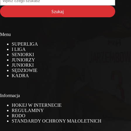
na
stronie
Szukaj
Menu
SUPERLIGA
I LIGA
SENIORKI
JUNIORZY
JUNIORKI
SĘDZIOWIE
KADRA
Informacja
HOKEJ W INTERNECIE
REGULAMINY
RODO
STANDARDY OCHRONY MAŁOLETNICH