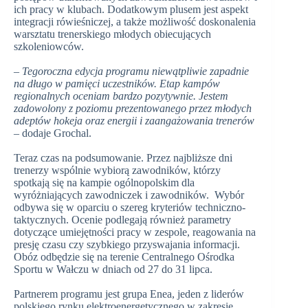
ich pracy w klubach. Dodatkowym plusem jest aspekt
integracji rówieśniczej, a także możliwość doskonalenia
warsztatu trenerskiego młodych obiecujących
szkoleniowców.
–
Tegoroczna edycja programu niewątpliwie zapadnie
na długo w pamięci uczestników. Etap kampów
regionalnych oceniam bardzo pozytywnie. Jestem
zadowolony z poziomu prezentowanego przez młodych
adeptów hokeja oraz energii i zaangażowania trenerów
– dodaje Grochal.
Teraz czas na podsumowanie. Przez najbliższe dni
trenerzy wspólnie wybiorą zawodników, którzy
spotkają się na kampie ogólnopolskim dla
wyróżniających zawodniczek i zawodników. Wybór
odbywa się w oparciu o szereg kryteriów techniczno-
taktycznych. Ocenie podlegają również parametry
dotyczące umiejętności pracy w zespole, reagowania na
presję czasu czy szybkiego przyswajania informacji.
Obóz odbędzie się na terenie Centralnego Ośrodka
Sportu w Wałczu w dniach od 27 do 31 lipca.
Partnerem programu jest grupa Enea, jeden z liderów
polskiego rynku elektroenergetycznego w zakresie