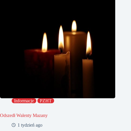
Informacje
PZHT
Odszedł Walenty Mazany
1 tydzień ago