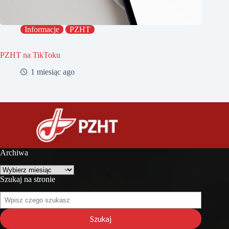
Informacje
PZHT
PZHT na TikToku
1 miesiąc ago
Archiwa
Archiwa
Szukaj na stronie
Szukaj
na
stronie
Szukaj