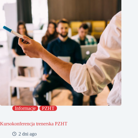
Informacje
PZHT
Kursokonferencja trenerska PZHT
2 dni ago