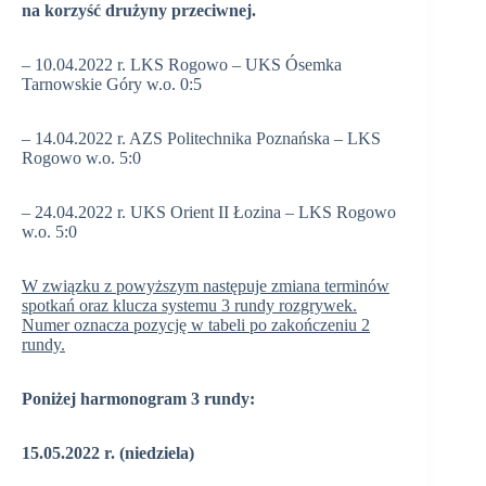
na korzyść drużyny przeciwnej.
– 10.04.2022 r. LKS Rogowo – UKS Ósemka
Tarnowskie Góry w.o. 0:5
– 14.04.2022 r. AZS Politechnika Poznańska – LKS
Rogowo w.o. 5:0
– 24.04.2022 r. UKS Orient II Łozina – LKS Rogowo
w.o. 5:0
W związku z powyższym następuje zmiana terminów
spotkań oraz klucza systemu 3 rundy rozgrywek.
Numer oznacza pozycję w tabeli po zakończeniu 2
rundy.
Poniżej harmonogram 3 rundy:
15.05.2022 r. (niedziela)