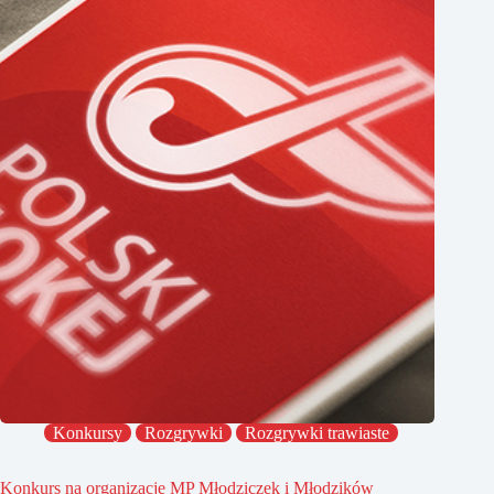
Konkursy
Rozgrywki
Rozgrywki trawiaste
Konkurs na organizację MP Młodziczek i Młodzików