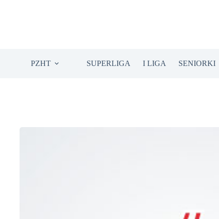
Przejdź
do
treści
PZHT
SUPERLIGA
I LIGA
SENIORKI