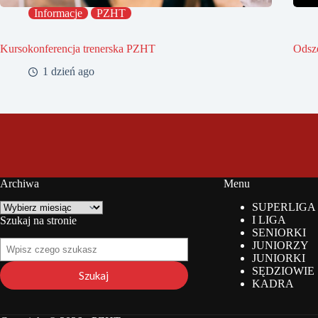
Informacje
PZHT
Kursokonferencja trenerska PZHT
Odsz
1 dzień ago
Archiwa
Menu
Archiwa
SUPERLIGA
I LIGA
Szukaj na stronie
SENIORKI
Szukaj
JUNIORZY
na
JUNIORKI
stronie
SĘDZIOWIE
Szukaj
KADRA