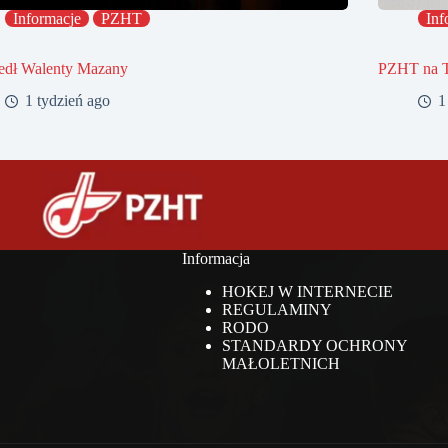
Informacje
PZHT
Inf
edł Walenty Mazany
PZHT na 
1 tydzień ago
1
Informacja
HOKEJ W INTERNECIE
REGULAMINY
RODO
STANDARDY OCHRONY
MAŁOLETNICH