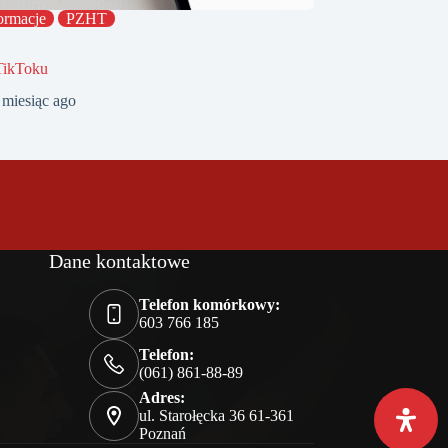
ormacje
PZHT
TikToku
 miesiąc ago
Dane kontaktowe
Telefon komórkowy:
603 766 185
Telefon:
(061) 861-88-89
Adres:
ul. Starołęcka 36 61-361
Poznań