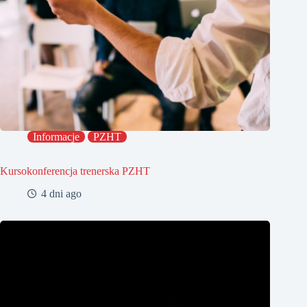
Informacje
PZHT
Kursokonferencja trenerska PZHT
4 dni ago