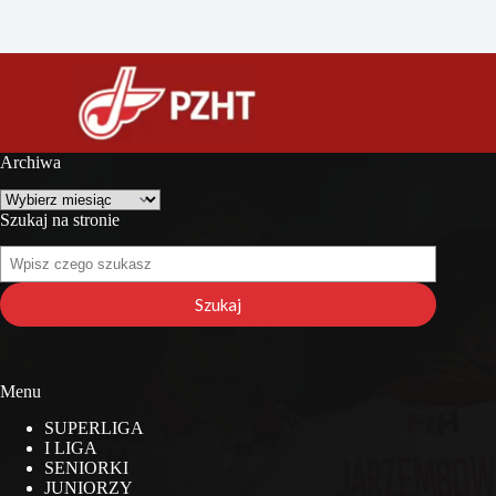
Archiwa
Archiwa
Szukaj na stronie
Szukaj
na
stronie
Szukaj
Menu
SUPERLIGA
I LIGA
SENIORKI
JUNIORZY