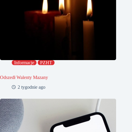
Informacje
PZHT
Odszedł Walenty Mazany
2 tygodnie ago