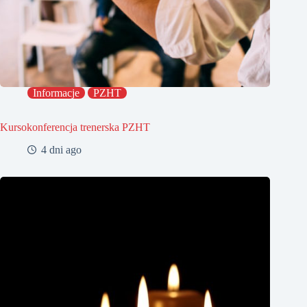
Informacje
PZHT
Kursokonferencja trenerska PZHT
4 dni ago