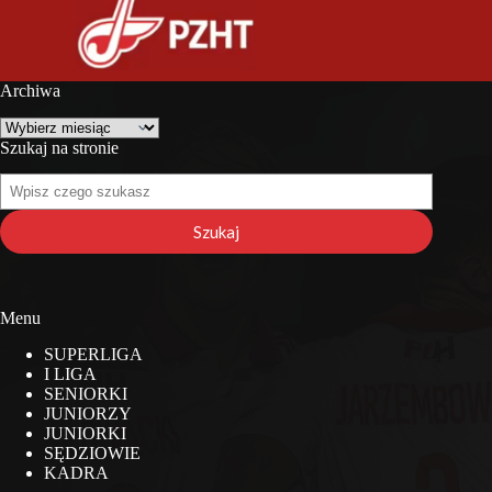
Archiwa
Archiwa
Szukaj na stronie
Szukaj
na
stronie
Szukaj
Menu
SUPERLIGA
I LIGA
SENIORKI
JUNIORZY
JUNIORKI
SĘDZIOWIE
KADRA