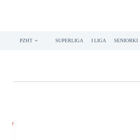
Przejdź
do
treści
PZHT
SUPERLIGA
I LIGA
SENIORKI