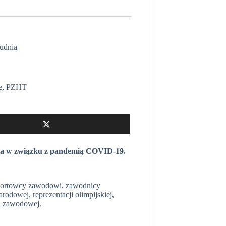
rudnia
e
,
PZHT
nia w związku z pandemią COVID-19.
 sportowcy zawodowi, zawodnicy
odowej, reprezentacji olimpijskiej,
gi zawodowej.