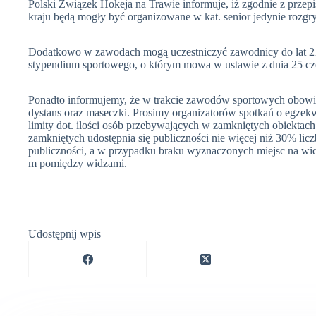
Polski Związek Hokeja na Trawie informuje, iż zgodnie z przepi
kraju będą mogły być organizowane w kat. senior jedynie rozg
Dodatkowo w zawodach mogą uczestniczyć zawodnicy do lat 21 
stypendium sportowego, o którym mowa w ustawie z dnia 25 cze
Ponadto informujemy, że w trakcie zawodów sportowych obowi
dystans oraz maseczki. Prosimy organizatorów spotkań o egze
limity dot. ilości osób przebywających w zamkniętych obiekta
zamkniętych udostępnia się publiczności nie więcej niż 30% lic
publiczności, a w przypadku braku wyznaczonych miejsc na wid
m pomiędzy widzami.
Udostępnij wpis