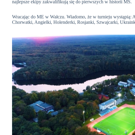
najlepsze ekipy zakwalifikują się do pierwszych w historii MŚ.
Wracając do ME w Wałczu. Wiadomo, że w turnieju wystąpią: Aust
Chorwatki, Angielki, Holenderki, Rosjanki, Szwajcarki, Ukrainki