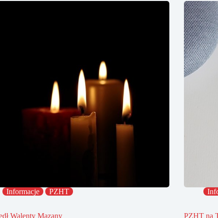
Informacje
PZHT
Inf
edł Walenty Mazany
PZHT na 