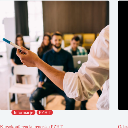
Informacje
PZHT
Kursokonferencja trenerska PZHT
Odsz