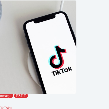
ormacje
PZHT
TikToku