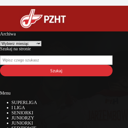
Archiwa
Archiwa
Szukaj na stronie
Szukaj
na
stronie
Szukaj
Menu
SUPERLIGA
I LIGA
SENIORKI
JUNIORZY
JUNIORKI