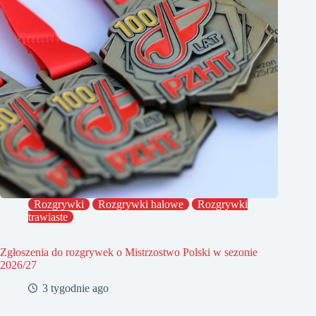
Rozgrywki
Rozgrywki halowe
Rozgrywki
trawiaste
Zgłoszenia do rozgrywek o Mistrzostwo Polski w sezonie
2026/27
3 tygodnie ago