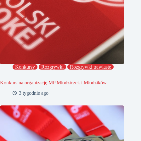
Konkursy
Rozgrywki
Rozgrywki trawiaste
Konkurs na organizację MP Młodziczek i Młodzików
3 tygodnie ago