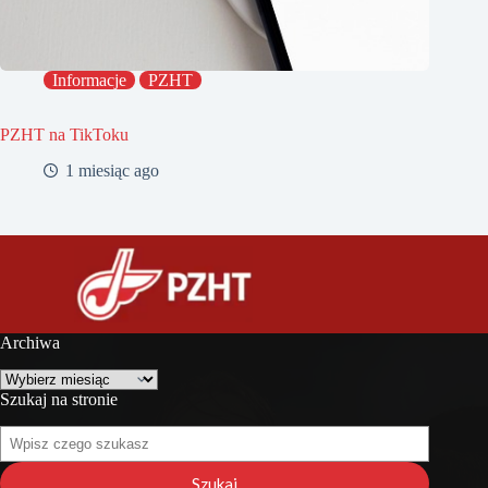
Informacje
PZHT
PZHT na TikToku
1 miesiąc ago
Archiwa
Archiwa
Szukaj na stronie
Szukaj
na
stronie
Szukaj