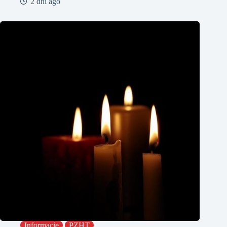
2 dni ago
Informacje
PZHT