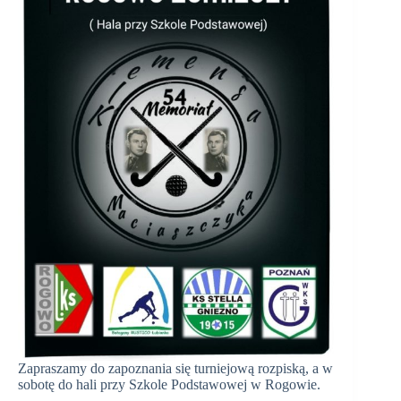
Zapraszamy do zapoznania się turniejową rozpiską, a w
sobotę do hali przy Szkole Podstawowej w Rogowie.