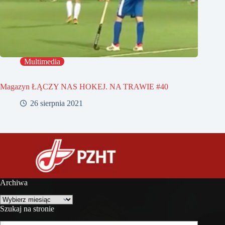
Multimedia
Magazyn ŁĄCZY NAS HOKEJ. NA TRAWIE #40
26 sierpnia 2021
Archiwa
Archiwa
Szukaj na stronie
Szukaj