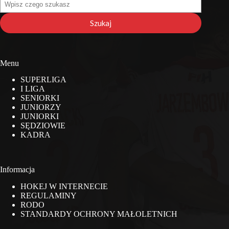
na
stronie
Szukaj
Menu
SUPERLIGA
I LIGA
SENIORKI
JUNIORZY
JUNIORKI
SĘDZIOWIE
KADRA
Informacja
HOKEJ W INTERNECIE
REGULAMINY
RODO
STANDARDY OCHRONY MAŁOLETNICH